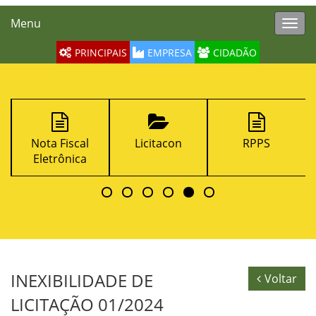
Menu
Toggl
navig
PRINCIPAIS
EMPRESA
CIDADÃO
Nota Fiscal
Licitacon
RPPS
Eletrônica
INEXIBILIDADE DE
Voltar
LICITAÇÃO 01/2024