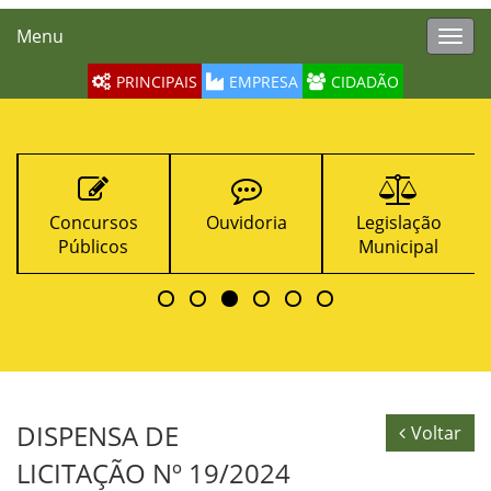
Menu
Toggl
navig
PRINCIPAIS
EMPRESA
CIDADÃO
Ouvidoria
Legislação
Contratos
Municipal
DISPENSA DE
Voltar
LICITAÇÃO Nº 19/2024