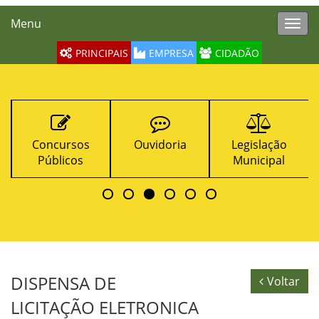
Menu
Toggl
navig
PRINCIPAIS
EMPRESA
CIDADÃO
Ouvidoria
Legislação
Contratos
Municipal
DISPENSA DE
Voltar
LICITAÇÃO ELETRONICA