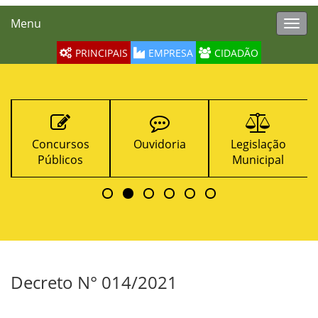
Menu
Toggl
navig
PRINCIPAIS
EMPRESA
CIDADÃO
Concursos
Ouvidoria
Legislação
Públicos
Municipal
Decreto N° 014/2021