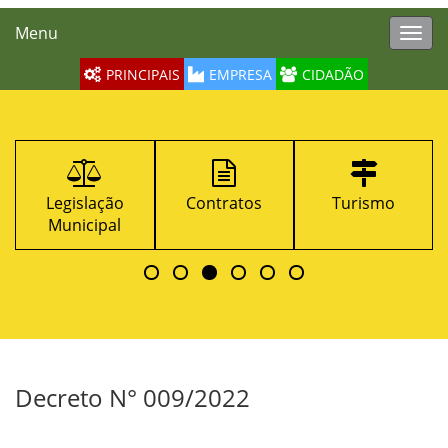
Menu
Toggl
navig
PRINCIPAIS
EMPRESA
CIDADÃO
Legislação
Contratos
Turismo
Municipal
Decreto N° 009/2022