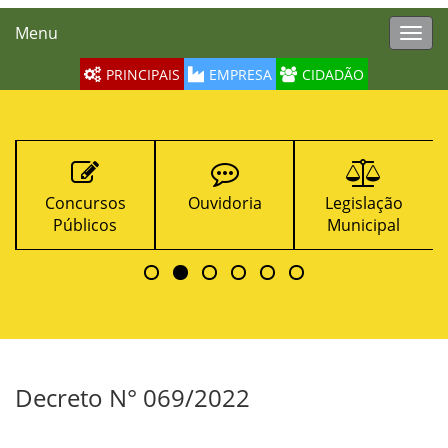
Menu
Toggl
navig
PRINCIPAIS
EMPRESA
CIDADÃO
Concursos
Ouvidoria
Legislação
Co
Públicos
Municipal
Decreto N° 069/2022