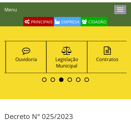
Menu
Toggl
navig
PRINCIPAIS
EMPRESA
CIDADÃO
Ouvidoria
Legislação
Contratos
Municipal
Decreto N° 025/2023