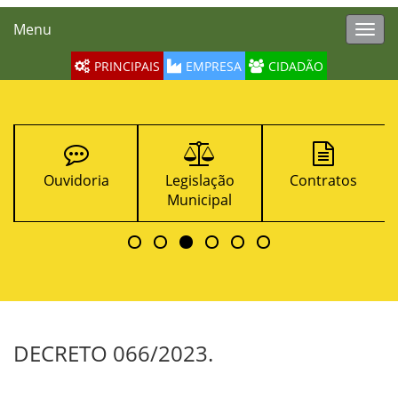
Menu
Toggl
navig
PRINCIPAIS
EMPRESA
CIDADÃO
Ouvidoria
Legislação
Contratos
Municipal
DECRETO 066/2023.