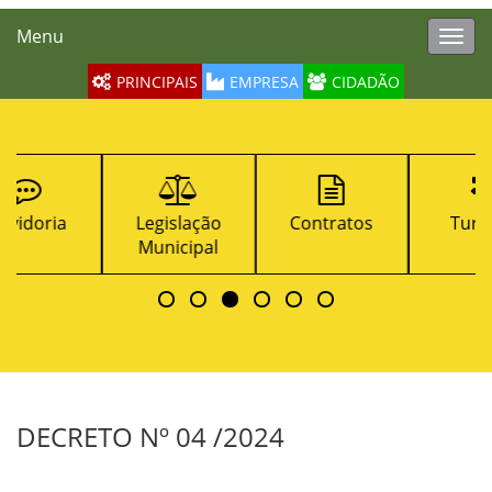
Menu
Toggl
navig
PRINCIPAIS
EMPRESA
CIDADÃO
Legislação
Contratos
Turismo
Municipal
DECRETO Nº 04 /2024